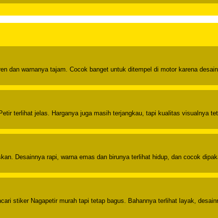
ren dan warnanya tajam. Cocok banget untuk ditempel di motor karena desainn
tir terlihat jelas. Harganya juga masih terjangkau, tapi kualitas visualnya te
n. Desainnya rapi, warna emas dan birunya terlihat hidup, dan cocok dipak
i stiker Nagapetir murah tapi tetap bagus. Bahannya terlihat layak, desainn