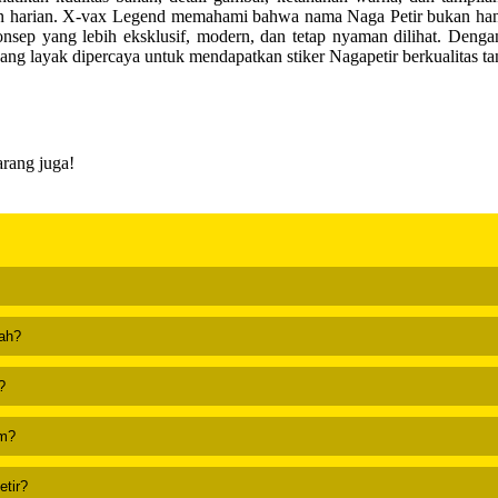
n harian. X-vax Legend memahami bahwa nama Naga Petir bukan hanya sek
onsep yang lebih eksklusif, modern, dan tetap nyaman dilihat. Deng
yang layak dipercaya untuk mendapatkan stiker Nagapetir berkualitas 
rang juga!
rah?
?
um?
etir?