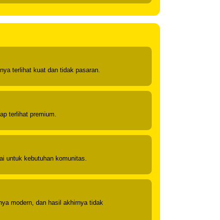
ya terlihat kuat dan tidak pasaran.
tap terlihat premium.
ai untuk kebutuhan komunitas.
ya modern, dan hasil akhirnya tidak