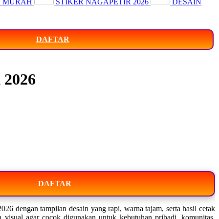
R MURAH
STIKER NAGAPETIR 2026
DESAIN
DAFTAR
 2026
DAFTAR
026 dengan tampilan desain yang rapi, warna tajam, serta hasil cetak
an visual agar cocok digunakan untuk kebutuhan pribadi, komunitas,