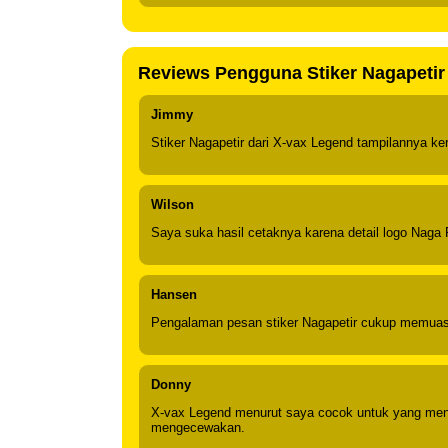
Reviews Pengguna Stiker Nagapetir
Jimmy
Stiker Nagapetir dari X-vax Legend tampilannya ke
Wilson
Saya suka hasil cetaknya karena detail logo Naga Pe
Hansen
Pengalaman pesan stiker Nagapetir cukup memuaska
Donny
X-vax Legend menurut saya cocok untuk yang mencar
mengecewakan.