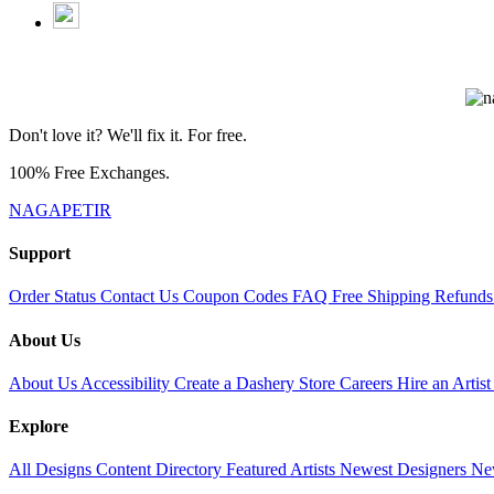
Don't love it? We'll fix it. For free.
100% Free Exchanges.
NAGAPETIR
Support
Order Status
Contact Us
Coupon Codes
FAQ
Free Shipping
Refunds
About Us
About Us
Accessibility
Create a Dashery Store
Careers
Hire an Artis
Explore
All Designs
Content Directory
Featured Artists
Newest Designers
Ne