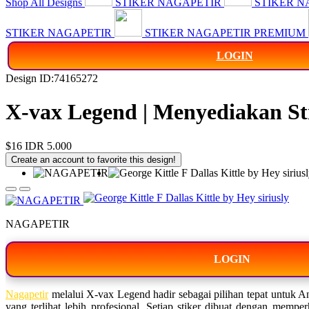
Shop All Designs
STIKER NAGAPETIR
STIKER N
STIKER NAGAPETIR
STIKER NAGAPETIR PREMIUM
LOGIN
Design ID:74165272
X-vax Legend | Menyediakan St
$16
IDR 5.000
Create an account to favorite this design!
NAGAPETIR
LOGIN
Nagapetir
melalui X-vax Legend hadir sebagai pilihan tepat untuk An
yang terlihat lebih profesional. Setiap stiker dibuat dengan memp