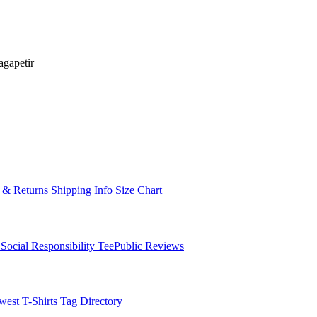
 & Returns
Shipping Info
Size Chart
t
Social Responsibility
TeePublic Reviews
west T-Shirts
Tag Directory