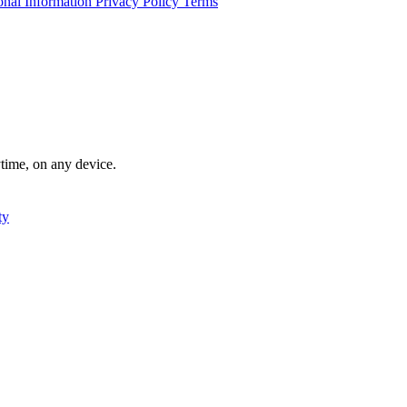
nal Information
Privacy Policy
Terms
ytime, on any device.
ty