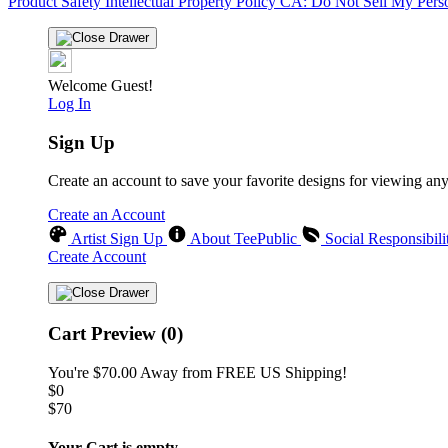
Product Safety
Intellectual Property Policy
CA: Do Not Sell My Perso
Welcome Guest!
Log In
Sign Up
Create an account to save your favorite designs for viewing an
Create an Account
Artist Sign Up
About TeePublic
Social Responsibili
Create Account
Cart Preview (0)
You're
$70.00
Away from
FREE US Shipping!
$0
$70
Your Cart is empty...